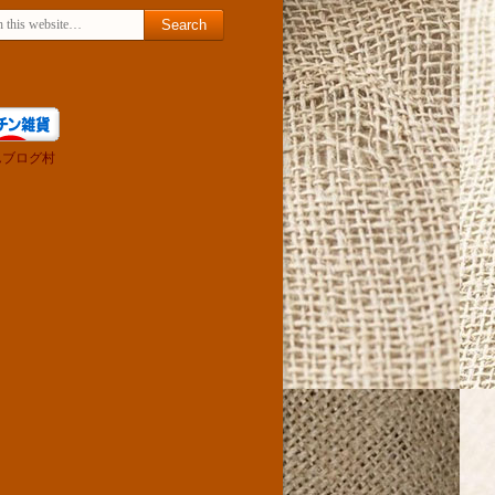
h for:
んブログ村