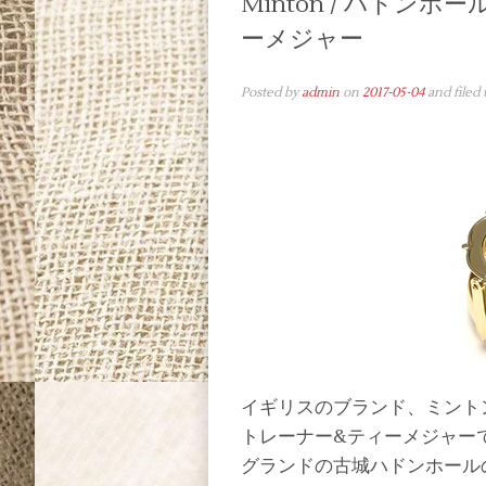
Minton / ハドン
ーメジャー
Posted by
admin
on
2017-05-04
and filed
イギリスのブランド、ミント
トレーナー&ティーメジャーで
グランドの古城ハドンホール