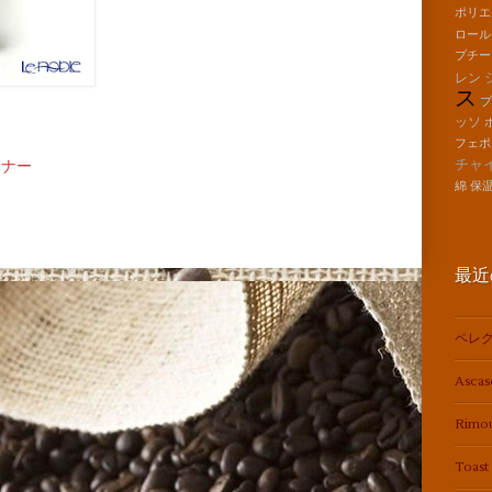
ポリエ
ロール
プチー
レン
ス
ッソ
フェポ
チャ
ーナー
綿
保
最近
ペレグ
Asca
Rim
Toas