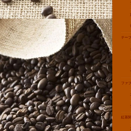
テー
ファ
紅茶