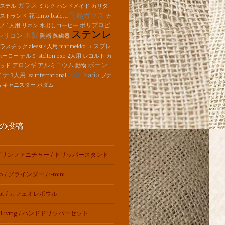
ガラス
ステル
ミルク
ハンドメイド
カリタ
耐熱ガラス
花
ストランド
kinto
bialetti
カ
ポリプロピ
ノ
1人用
リネン
水出しコーヒー
ステンレ
木製
シリコン
陶器
陶磁器
エスプレ
プラスチック
alessi
4人用
marimekko
ホーロー
ナルミ
stelton
oxo
2人用
レコルト
カ
ボーン
デロンギ
アルミニウム
ッド
動物
磁器
イナ
hario
3人用
lsa international
ブナ
温
キャニスター
ボダム
の投稿
リンファニチャー / ドリッパースタンド
so / グラインダー / i-mini
out / カフェオレボウル
t Living / ハンドドリッパーセット