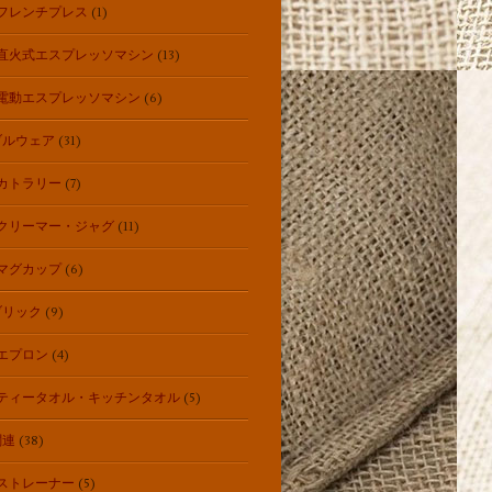
フレンチプレス
(1)
直火式エスプレッソマシン
(13)
電動エスプレッソマシン
(6)
ブルウェア
(31)
カトラリー
(7)
クリーマー・ジャグ
(11)
マグカップ
(6)
ブリック
(9)
エプロン
(4)
ティータオル・キッチンタオル
(5)
関連
(38)
ストレーナー
(5)