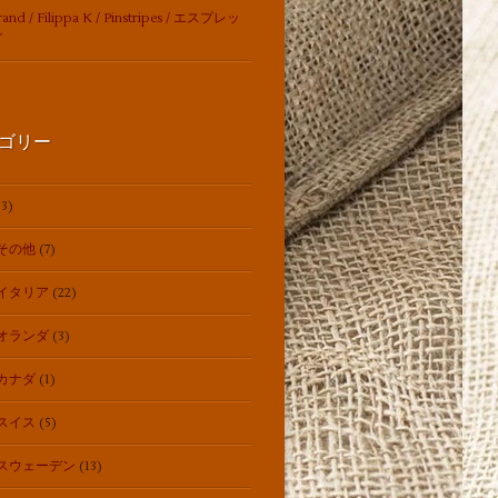
rand / Filippa K / Pinstripes / エスプレッ
グ
ゴリー
3)
その他
(7)
イタリア
(22)
オランダ
(3)
カナダ
(1)
スイス
(5)
スウェーデン
(13)