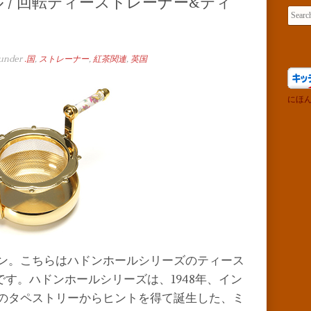
ホール / 回転ティーストレーナー&ティ
Searc
 under
.国
,
ストレーナー
,
紅茶関連
,
英国
にほ
ン。こちらはハドンホールシリーズのティース
す。ハドンホールシリーズは、1948年、イン
のタペストリーからヒントを得て誕生した、ミ