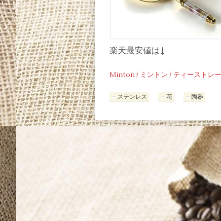
楽天最安値は↓
Minton / ミントン / ティーストレ
ステンレス
花
陶器