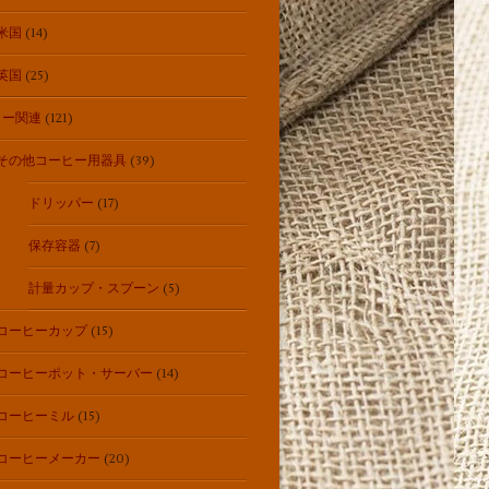
米国
(14)
英国
(25)
ヒー関連
(121)
その他コーヒー用器具
(39)
ドリッパー
(17)
保存容器
(7)
計量カップ・スプーン
(5)
コーヒーカップ
(15)
コーヒーポット・サーバー
(14)
コーヒーミル
(15)
コーヒーメーカー
(20)