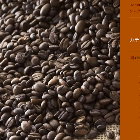
Rörst
ソマ
カテ
.国
(19