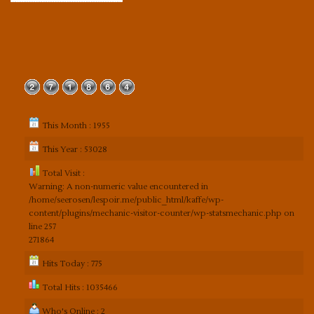
This Month : 1955
This Year : 53028
Total Visit :
Warning
: A non-numeric value encountered in
/home/seerosen/lespoir.me/public_html/kaffe/wp-
content/plugins/mechanic-visitor-counter/wp-statsmechanic.php
on
line
257
271864
Hits Today : 775
Total Hits : 1035466
Who's Online : 2