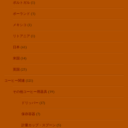
ポルトガル
(1)
ポーランド
(3)
メキシコ
(1)
リトアニア
(1)
日本
(61)
米国
(14)
英国
(25)
コーヒー関連
(121)
その他コーヒー用器具
(39)
ドリッパー
(17)
保存容器
(7)
計量カップ・スプーン
(5)