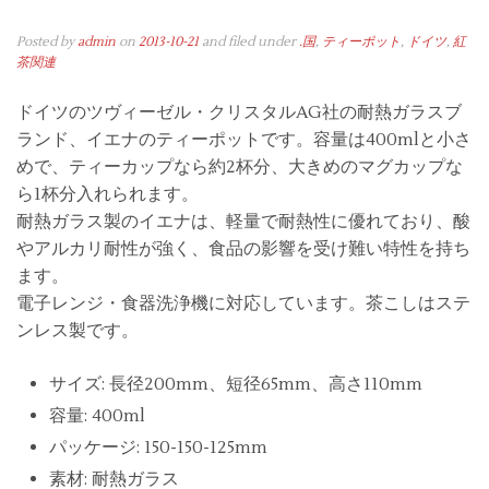
Posted by
admin
on
2013-10-21
and filed under
.国
,
ティーポット
,
ドイツ
,
紅
茶関連
ドイツのツヴィーゼル・クリスタルAG社の耐熱ガラスブ
ランド、イエナのティーポットです。容量は400mlと小さ
めで、ティーカップなら約2杯分、大きめのマグカップな
ら1杯分入れられます。
耐熱ガラス製のイエナは、軽量で耐熱性に優れており、酸
やアルカリ耐性が強く、食品の影響を受け難い特性を持ち
ます。
電子レンジ・食器洗浄機に対応しています。茶こしはステ
ンレス製です。
サイズ: 長径200mm、短径65mm、高さ110mm
容量: 400ml
パッケージ: 150-150-125mm
素材: 耐熱ガラス