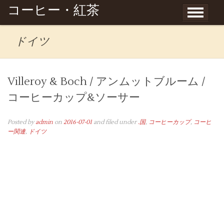
Skip to content
コーヒー・紅茶
ドイツ
Villeroy & Boch / アンムットブルーム /
コーヒーカップ&ソーサー
Posted by
admin
on
2016-07-01
and filed under
.国
,
コーヒーカップ
,
コーヒ
ー関連
,
ドイツ