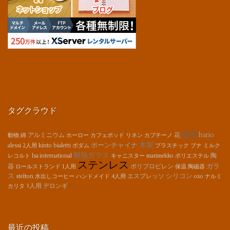
タグクラウド
磁器
hario
アルミニウム
花
動物
綿
ホーロー
カフェポッド
リネン
カプチーノ
木製
ボーンチャイナ
alessi
2人用
kinto
bialetti
ボダム
プラスチック
ブナ
ミルク
耐熱ガラス
陶
レコルト
lsa international
キャニスター
marimekko
ポリエステル
ステンレス
ガラ
器
ポリプロピレン
ロールストランド
1人用
保温
陶磁器
ス
シリコン
エスプレッソ
stelton
水出しコーヒー
ハンドメイド
4人用
oxo
ナルミ
3人用
デロンギ
カリタ
最近の投稿