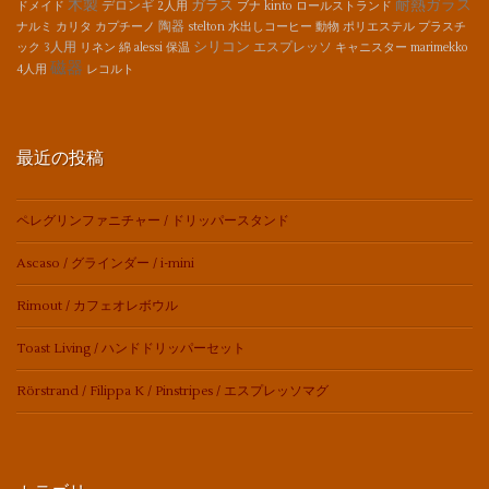
木製
耐熱ガラス
ガラス
デロンギ
ドメイド
2人用
ブナ
kinto
ロールストランド
陶器
ナルミ
カリタ
カプチーノ
stelton
水出しコーヒー
動物
ポリエステル
プラスチ
シリコン
3人用
エスプレッソ
ック
リネン
綿
alessi
保温
キャニスター
marimekko
磁器
4人用
レコルト
最近の投稿
ペレグリンファニチャー / ドリッパースタンド
Ascaso / グラインダー / i-mini
Rimout / カフェオレボウル
Toast Living / ハンドドリッパーセット
Rörstrand / Filippa K / Pinstripes / エスプレッソマグ