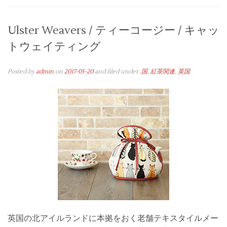
Ulster Weavers / ティーコージー / キャッ
トウェイティング
Posted by
admin
on
2017-05-20
and filed under
.国
,
紅茶関連
,
英国
英国の北アイルランドに本拠をおく老舗テキスタイルメー