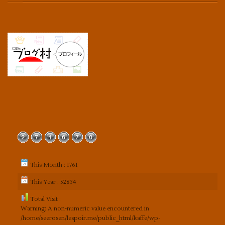
This Month : 1761
This Year : 52834
Total Visit :
Warning
: A non-numeric value encountered in
/home/seerosen/lespoir.me/public_html/kaffe/wp-