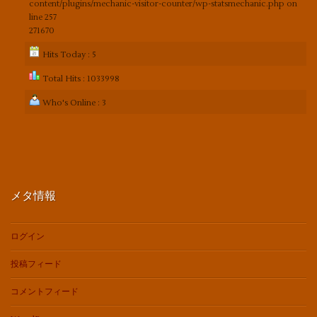
content/plugins/mechanic-visitor-counter/wp-statsmechanic.php
on
line
257
271670
Hits Today : 5
Total Hits : 1033998
Who's Online : 3
メタ情報
ログイン
投稿フィード
コメントフィード