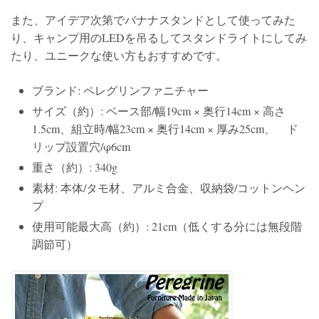
また、アイデア次第でバナナスタンドとして使ってみた
り、キャンプ用のLEDを吊るしてスタンドライトにしてみ
たり、ユニークな使い方もおすすめです。
ブランド: ペレグリンファニチャー
サイズ（約）: ベース部/幅19cm × 奥行14cm × 高さ
1.5cm、組立時/幅23cm × 奥行14cm × 厚み25cm、 ド
リップ設置穴/φ6cm
重さ（約）: 340g
素材: 本体/タモ材、アルミ合金、収納袋/コットンヘン
プ
使用可能最大高（約）: 21cm（低くする分には無段階
調節可）