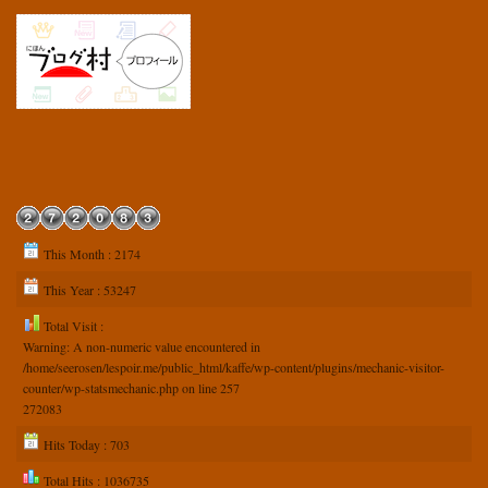
This Month : 2174
This Year : 53247
Total Visit :
Warning
: A non-numeric value encountered in
/home/seerosen/lespoir.me/public_html/kaffe/wp-content/plugins/mechanic-visitor-
counter/wp-statsmechanic.php
on line
257
272083
Hits Today : 703
Total Hits : 1036735