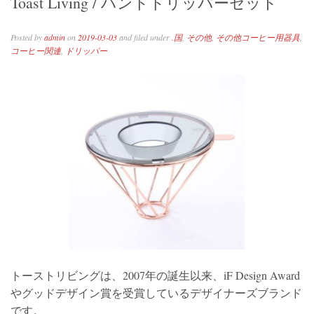
Toast Living / ハンドドリッパーセット
Posted by
admin
on
2019-03-03
and filed under
.国
,
その他
,
その他コーヒー用器具
,
コーヒー関連
,
ドリッパー
トーストリビングは、2007年の誕生以来、iF Design Award
やグッドデザイン賞を受賞しているデザイナーズブランド
です。