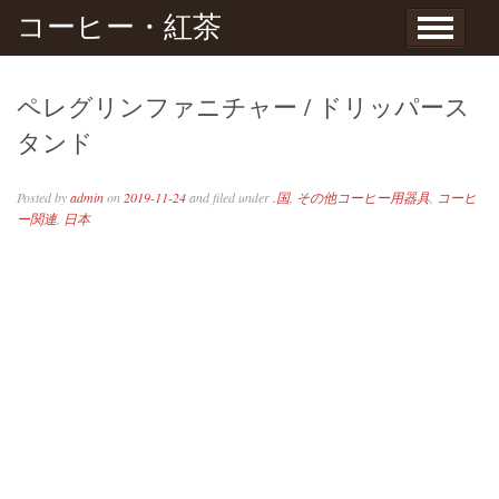
Skip to content
コーヒー・紅茶
ペレグリンファニチャー / ドリッパース
タンド
Posted by
admin
on
2019-11-24
and filed under
.国
,
その他コーヒー用器具
,
コーヒ
ー関連
,
日本