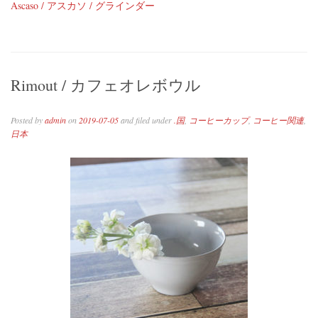
Ascaso / アスカソ / グラインダー
Rimout / カフェオレボウル
Posted by
admin
on
2019-07-05
and filed under
.国
,
コーヒーカップ
,
コーヒー関連
,
日本