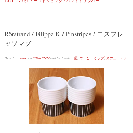
Toast Living / トーストリビング / ハンドドリッパー
Rörstrand / Filippa K / Pinstripes / エスプレ
ッソマグ
Posted by
admin
on
2018-12-27
and filed under
.国
,
コーヒーカップ
,
スウェーデン