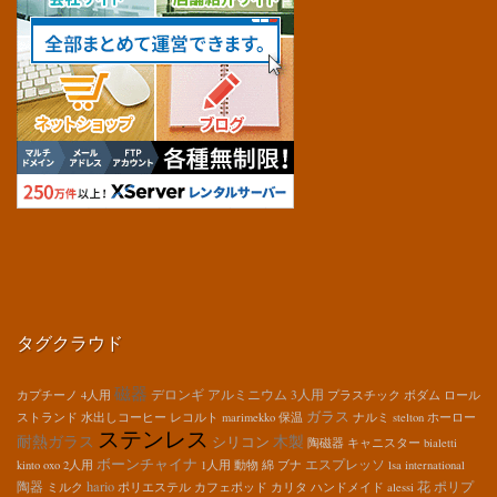
タグクラウド
磁器
デロンギ
アルミニウム
3人用
カプチーノ
4人用
プラスチック
ボダム
ロール
ガラス
ストランド
水出しコーヒー
レコルト
marimekko
保温
ナルミ
stelton
ホーロー
ステンレス
耐熱ガラス
木製
シリコン
陶磁器
キャニスター
bialetti
ボーンチャイナ
エスプレッソ
kinto
oxo
2人用
1人用
動物
綿
ブナ
lsa international
hario
陶器
花
ポリプ
ミルク
ポリエステル
カフェポッド
カリタ
ハンドメイド
alessi