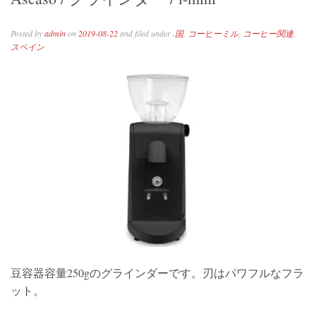
Posted by
admin
on
2019-08-22
and filed under
.国
,
コーヒーミル
,
コーヒー関連
,
スペイン
豆容器容量250gのグラインダーです。刃はパワフルなフラ
ット。