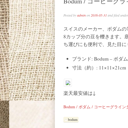
Bodum / コーヒーグ
Posted by
admin
on
2016-05-31
and filed unde
スイスのメーカー、ボダムの
8カップ分の豆を轢きます。
ち運びにも便利で、見た目に
ブランド: Bodum – ボダム
寸法（約）: 11×11×21cm
楽天最安値は↓
Bodum / ボダム / コーヒーグライ
bodum