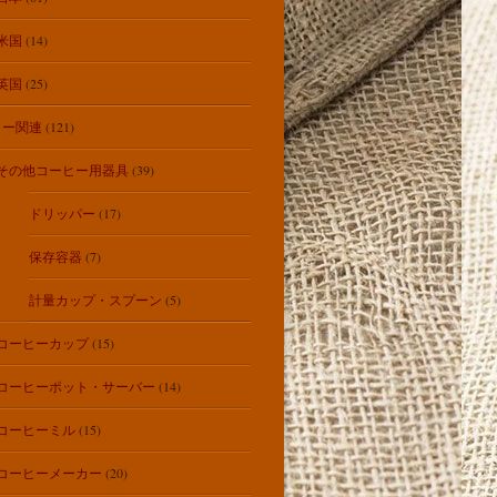
米国
(14)
英国
(25)
ヒー関連
(121)
その他コーヒー用器具
(39)
ドリッパー
(17)
保存容器
(7)
計量カップ・スプーン
(5)
コーヒーカップ
(15)
コーヒーポット・サーバー
(14)
コーヒーミル
(15)
コーヒーメーカー
(20)