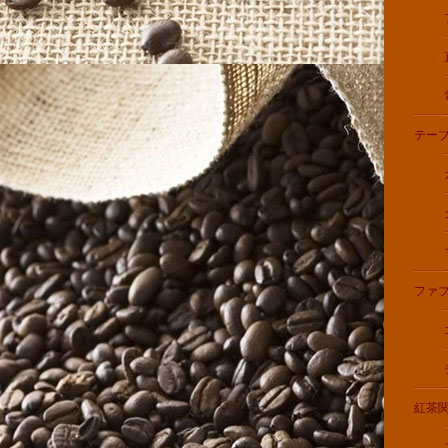
テー
ファ
紅茶