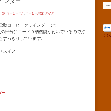
ラインダー
Search 
r
.国
,
コーヒーミル
,
コーヒー関連
,
スイス
電動コーヒーグラインダーです。
底の部分にコード収納機能が付いているので持
にほ
もすっきりしています。
 / スイス
ンダー