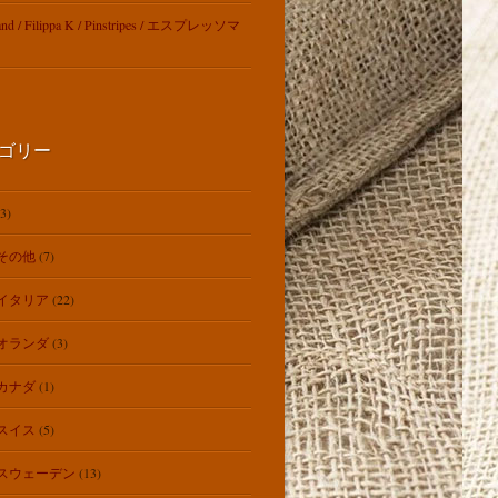
rand / Filippa K / Pinstripes / エスプレッソマ
ゴリー
3)
その他
(7)
イタリア
(22)
オランダ
(3)
カナダ
(1)
スイス
(5)
スウェーデン
(13)