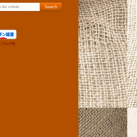
for:
んブログ村