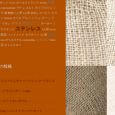
木製
hario
ポッド
ロールストランド
stelton
ポリプロピレン
a international
ブナ
レコルト
ンギ
3人用
エス
綿
動物
4人用
水出しコーヒー
ボーンチ
ッソ
アルミニウム
bialetti
カリタ
耐熱ガラス
ナ
ガラス
リネン
ホーロー
ミ
ステンレス
プラスチック
2人用
alessi
磁器
陶器
ハンドメイド
カプチーノ
1人用
シリコン
oxo
ポリエステル
marimekko
kinto
花
キャニスター
の投稿
リンファニチャー / ドリッパースタンド
o / グラインダー / i-mini
ut / カフェオレボウル
t Living / ハンドドリッパーセット