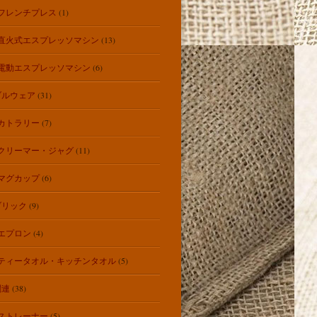
フレンチプレス
(1)
直火式エスプレッソマシン
(13)
電動エスプレッソマシン
(6)
ブルウェア
(31)
カトラリー
(7)
クリーマー・ジャグ
(11)
マグカップ
(6)
ブリック
(9)
エプロン
(4)
ティータオル・キッチンタオル
(5)
関連
(38)
ストレーナー
(5)