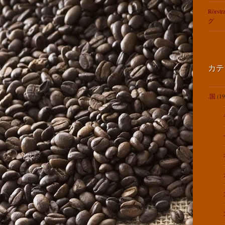
Rörst
グ
カテ
.国
(19