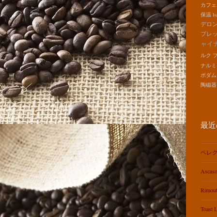
カフェ
保温
ls
デロ
プレ
ャイ
ルク
ナルミ
ボダム
陶磁器
最近
ペレグ
Ascas
Rimo
Toas