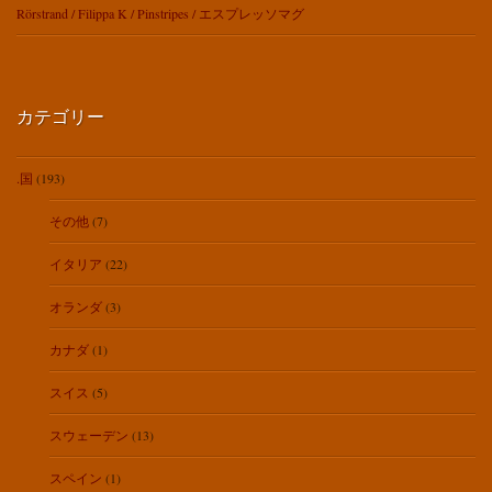
Rörstrand / Filippa K / Pinstripes / エスプレッソマグ
カテゴリー
.国
(193)
その他
(7)
イタリア
(22)
オランダ
(3)
カナダ
(1)
スイス
(5)
スウェーデン
(13)
スペイン
(1)