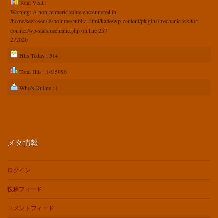
Total Visit :
Warning
: A non-numeric value encountered in
/home/seerosen/lespoir.me/public_html/kaffe/wp-content/plugins/mechanic-visitor-
counter/wp-statsmechanic.php
on line
257
272020
Hits Today : 514
Total Hits : 1035980
Who's Online : 1
メタ情報
ログイン
投稿フィード
コメントフィード