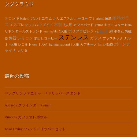
タグクラウド
耐熱ガラ
デロンギ
アルミニウム
bialetti
ポリエステル
ホーロー
ブナ
alessi
保温
ス
木製
エスプレッソ
3人用
ハンドメイド
カフェポッド
stelton
キャニスター
kinto
磁器
ポリプロピレン
花
リネン
ロールストランド
marimekko
2人用
綿
ボダム
陶磁
ステンレス
シリコン
ガラス
陶器
器
水出しコーヒー
プラスチック
ナル
hario
ボーンチ
ミ
4人用
レコルト
oxo
ミルク
lsa international
1人用
カプチーノ
動物
ャイナ
カリタ
最近の投稿
ペレグリンファニチャー / ドリッパースタンド
Ascaso / グラインダー / i-mini
Rimout / カフェオレボウル
Toast Living / ハンドドリッパーセット