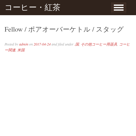
Skip to content
コーヒー・紅茶
Fellow / ポアオーバーケトル / スタッグ
Posted by
admin
on
2017-04-24
and filed under
.国
,
その他コーヒー用器具
,
コーヒ
ー関連
,
米国