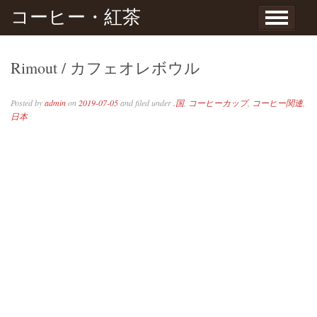
Skip to content
コーヒー・紅茶
Rimout / カフェオレボウル
Posted by
admin
on
2019-07-05
and filed under
.国
,
コーヒーカップ
,
コーヒー関連
,
日本