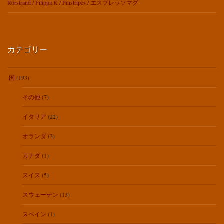
Rörstrand / Filippa K / Pinstripes / エスプレッソマグ
カテゴリー
.国
(193)
その他
(7)
イタリア
(22)
オランダ
(3)
カナダ
(1)
スイス
(5)
スウェーデン
(13)
スペイン
(1)