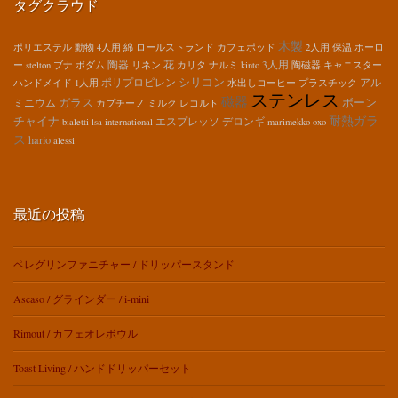
タグクラウド
木製
ポリエステル
動物
4人用
綿
ロールストランド
カフェポッド
2人用
保温
ホーロ
陶器
花
3人用
ー
stelton
ブナ
ボダム
リネン
カリタ
ナルミ
kinto
陶磁器
キャニスター
シリコン
ポリプロピレン
アル
ハンドメイド
1人用
水出しコーヒー
プラスチック
ステンレス
磁器
ガラス
ボーン
ミニウム
カプチーノ
ミルク
レコルト
耐熱ガラ
チャイナ
エスプレッソ
デロンギ
bialetti
lsa international
marimekko
oxo
ス
hario
alessi
最近の投稿
ペレグリンファニチャー / ドリッパースタンド
Ascaso / グラインダー / i-mini
Rimout / カフェオレボウル
Toast Living / ハンドドリッパーセット