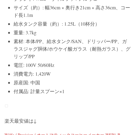
サイズ（約）: 幅36cm × 奥行き21cm × 高さ36cm、コー
ド長1.1m
給水タンク容量（約）: 1.25L（10杯分）
重量: 3.7kg
素材: 本体/PP、給水タンク/SAN、ドリッパー/PP、ガ
ラスジャグ胴体/ホウケイ酸ガラス（耐熱ガラス）、グ
リップ/PP
電圧: 100V 50/60Hz
消費電力: 1,420W
原産国: 中国
付属品: 計量スプーン×1
楽天最安値は↓
Wilfa / Presision / オートマティックコーヒーメーカー WSP1-B