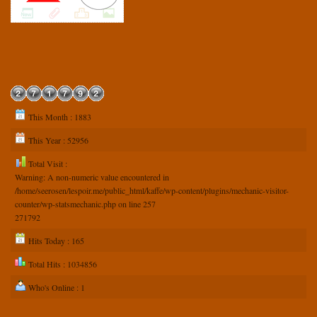
This Month : 1883
This Year : 52956
Total Visit :
Warning
: A non-numeric value encountered in
/home/seerosen/lespoir.me/public_html/kaffe/wp-content/plugins/mechanic-visitor-
counter/wp-statsmechanic.php
on line
257
271792
Hits Today : 165
Total Hits : 1034856
Who's Online : 1