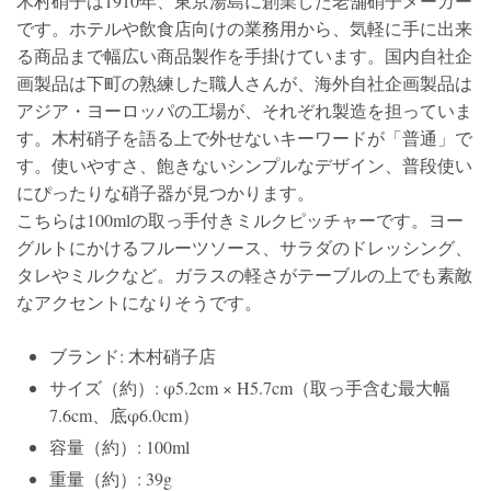
木村硝子は1910年、東京湯島に創業した老舗硝子メーカー
です。ホテルや飲食店向けの業務用から、気軽に手に出来
る商品まで幅広い商品製作を手掛けています。国内自社企
画製品は下町の熟練した職人さんが、海外自社企画製品は
アジア・ヨーロッパの工場が、それぞれ製造を担っていま
す。木村硝子を語る上で外せないキーワードが「普通」で
す。使いやすさ、飽きないシンプルなデザイン、普段使い
にぴったりな硝子器が見つかります。
こちらは100mlの取っ手付きミルクピッチャーです。ヨー
グルトにかけるフルーツソース、サラダのドレッシング、
タレやミルクなど。ガラスの軽さがテーブルの上でも素敵
なアクセントになりそうです。
ブランド: 木村硝子店
サイズ（約）: φ5.2cm × H5.7cm（取っ手含む最大幅
7.6cm、底φ6.0cm）
容量（約）: 100ml
重量（約）: 39g