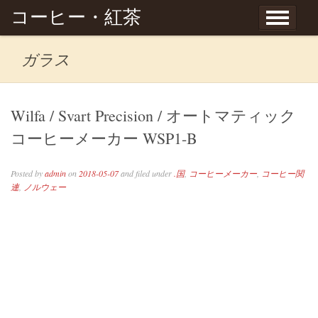
Skip to content
コーヒー・紅茶
ガラス
Wilfa / Svart Precision / オートマティック
コーヒーメーカー WSP1-B
Posted by
admin
on
2018-05-07
and filed under
.国
,
コーヒーメーカー
,
コーヒー関
連
,
ノルウェー