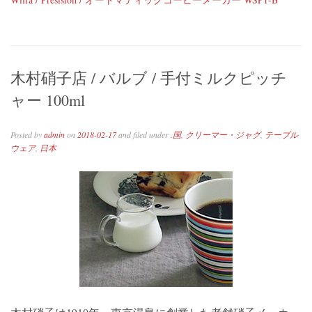
木村硝子店 / バルブ / 手付ミルクピッチ
ャー 100ml
Posted by
admin
on
2018-02-17
and filed under
.国
,
クリーマー・ジャグ
,
テーブル
ウェア
,
日本