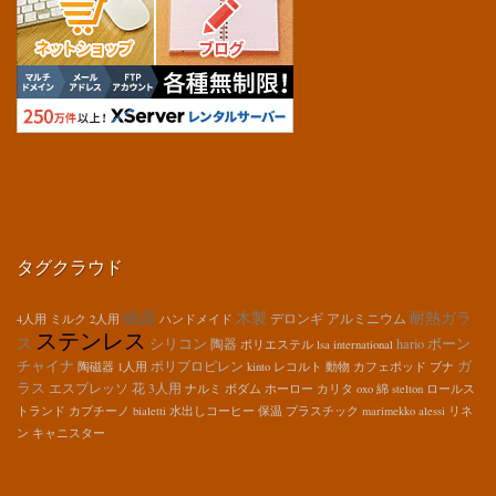
タグクラウド
磁器
木製
耐熱ガラ
デロンギ
アルミニウム
4人用
ミルク
2人用
ハンドメイド
ステンレス
ス
シリコン
hario
ボーン
陶器
ポリエステル
lsa international
チャイナ
ガ
ポリプロピレン
陶磁器
1人用
kinto
レコルト
動物
カフェポッド
ブナ
ラス
エスプレッソ
花
3人用
ナルミ
ボダム
ホーロー
カリタ
oxo
綿
stelton
ロールス
トランド
カプチーノ
bialetti
水出しコーヒー
保温
プラスチック
marimekko
alessi
リネ
ン
キャニスター