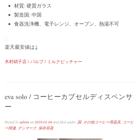
材質: 硬質ガラス
製造国: 中国
食器洗浄機、電子レンジ、オーブン、熱湯不可
楽天最安値は↓
木村硝子店 / バルブ / ミルクピッチャー
eva solo / コーヒーカプセルディスペンサ
ー
Posted by
admin
on
2018-01-04
and filed under
.国
,
その他コーヒー用器具
,
コーヒ
ー関連
,
デンマーク
,
保存容器