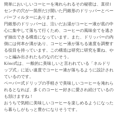
簡単においしいコーヒーを淹れられるその秘密は、直径1
センチの穴が一箇所だけ開いた円錐形のドリッパーとペー
パーフィルターにあります。
円錐形のドリッパーは、注いだお湯がコーヒー液が底の中
心に集中して落ちて行くため、コーヒーの風味全てを逃さ
ず抽出できる構造になっています。また、ドリッパーの内
側には何本か溝があり、コーヒー液が落ちる速度を調整す
る役目を持っています。この構造は研究に研究を重ね、や
っと編み出されたものなのだそう。
Kōno式は、一般的に美味しいと言われている「ネルドリ
ップ式」に近い速度でコーヒー液が落ちるように設計され
ているのです。
ペーパー式ドリップの手軽さで美味しいコーヒーを淹れら
れるとなれば、多くのコーヒー好きに愛され続けているの
も頷けますね！
おうちで気軽に美味しいコーヒーを楽しめるようになった
ら暮らしがもっと豊かになりそうです。