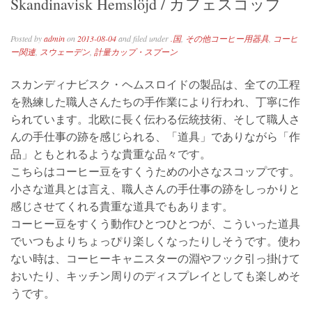
Skandinavisk Hemslöjd / カフェスコップ
Posted by
admin
on
2013-08-04
and filed under
.国
,
その他コーヒー用器具
,
コーヒ
ー関連
,
スウェーデン
,
計量カップ・スプーン
スカンディナビスク・ヘムスロイドの製品は、全ての工程
を熟練した職人さんたちの手作業により行われ、丁寧に作
られています。北欧に長く伝わる伝統技術、そして職人さ
んの手仕事の跡を感じられる、「道具」でありながら「作
品」ともとれるような貴重な品々です。
こちらはコーヒー豆をすくうための小さなスコップです。
小さな道具とは言え、職人さんの手仕事の跡をしっかりと
感じさせてくれる貴重な道具でもあります。
コーヒー豆をすくう動作ひとつひとつが、こういった道具
でいつもよりちょっぴり楽しくなったりしそうです。使わ
ない時は、コーヒーキャニスターの淵やフック引っ掛けて
おいたり、キッチン周りのディスプレイとしても楽しめそ
うです。