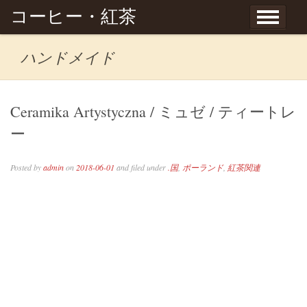
Skip to content
コーヒー・紅茶
ハンドメイド
Ceramika Artystyczna / ミュゼ / ティートレ
ー
Posted by
admin
on
2018-06-01
and filed under
.国
,
ポーランド
,
紅茶関連