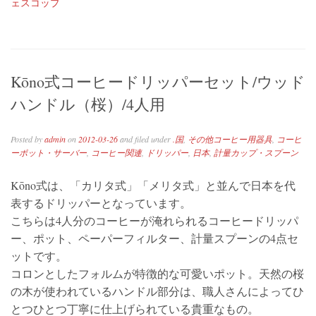
ェスコップ
Kōno式コーヒードリッパーセット/ウッド
ハンドル（桜）/4人用
Posted by
admin
on
2012-03-26
and filed under
.国
,
その他コーヒー用器具
,
コーヒ
ーポット・サーバー
,
コーヒー関連
,
ドリッパー
,
日本
,
計量カップ・スプーン
Kōno式は、「カリタ式」「メリタ式」と並んで日本を代
表するドリッパーとなっています。
こちらは4人分のコーヒーが淹れられるコーヒードリッパ
ー、ポット、ペーパーフィルター、計量スプーンの4点セ
ットです。
コロンとしたフォルムが特徴的な可愛いポット。天然の桜
の木が使われているハンドル部分は、職人さんによってひ
とつひとつ丁寧に仕上げられている貴重なもの。