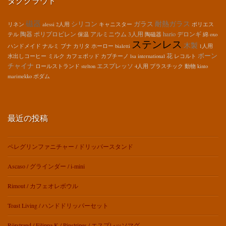
タグクラウド
磁器
耐熱ガラス
シリコン
ガラス
リネン
alessi
2人用
キャニスター
ポリエス
hario
陶器
ポリプロピレン
アルミニウム
3人用
デロンギ
テル
保温
陶磁器
綿
oxo
ステンレス
木製
ハンドメイド
ナルミ
ブナ
カリタ
ホーロー
bialetti
1人用
ボーン
花
水出しコーヒー
ミルク
カフェポッド
カプチーノ
lsa international
レコルト
チャイナ
エスプレッソ
ロールストランド
stelton
4人用
プラスチック
動物
kinto
marimekko
ボダム
最近の投稿
ペレグリンファニチャー / ドリッパースタンド
Ascaso / グラインダー / i-mini
Rimout / カフェオレボウル
Toast Living / ハンドドリッパーセット
Rörstrand / Filippa K / Pinstripes / エスプレッソマグ