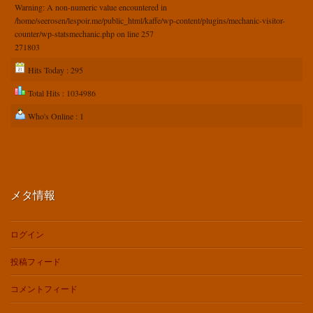
Warning
: A non-numeric value encountered in
/home/seerosen/lespoir.me/public_html/kaffe/wp-content/plugins/mechanic-visitor-
counter/wp-statsmechanic.php
on line
257
271803
Hits Today : 295
Total Hits : 1034986
Who's Online : 1
メタ情報
ログイン
投稿フィード
コメントフィード