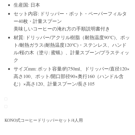
生産国: 日本
セット内容: ドリッパー・ポット・ペーパーフィルタ
ー40枚・計量スプーン
美味しいコーヒーの淹れ方の手順説明書付き
材質: ドリッパー/アクリル樹脂（耐熱温度90℃)、ポッ
ト/耐熱ガラス(耐熱温度120℃)・ステンレス、ハンド
ル/桜の木（塗り: 蜜蝋）、計量スプーン/プラスティッ
ク
サイズmm: ポット容量/約750ml、ドリッパー/直径120×
高さ100、ポット/開口部径90×奥行160（ハンドル含
む）×高さ120、計量スプーン/長さ105
KONO式コーヒードリッパーセット/4人用