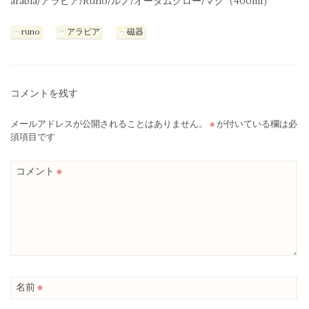
arabia/アラビア/Runo/ルノ/オータムグロー/マグ（400ml）
runo
アラビア
磁器
コメントを残す
メールアドレスが公開されることはありません。
※
が付いている欄は必
須項目です
コメント
※
名前
※