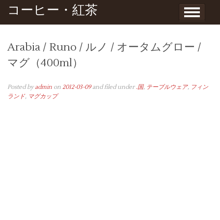
Skip to content
コーヒー・紅茶
Arabia / Runo / ルノ / オータムグロー /
マグ（400ml）
Posted by
admin
on
2012-03-09
and filed under
.国
,
テーブルウェア
,
フィン
ランド
,
マグカップ