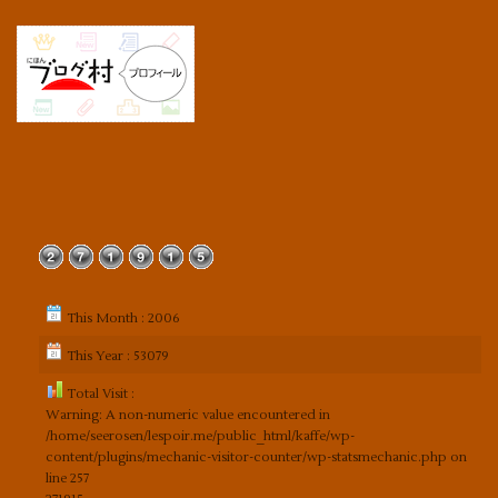
This Month : 2006
This Year : 53079
Total Visit :
Warning
: A non-numeric value encountered in
/home/seerosen/lespoir.me/public_html/kaffe/wp-
content/plugins/mechanic-visitor-counter/wp-statsmechanic.php
on
line
257