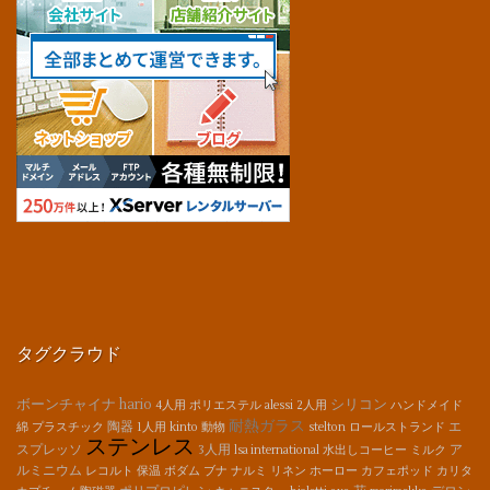
タグクラウド
ボーンチャイナ
hario
シリコン
4人用
ポリエステル
alessi
2人用
ハンドメイド
耐熱ガラス
陶器
エ
綿
プラスチック
1人用
kinto
動物
stelton
ロールストランド
ステンレス
スプレッソ
3人用
ア
lsa international
水出しコーヒー
ミルク
ルミニウム
レコルト
保温
ボダム
ブナ
ナルミ
リネン
ホーロー
カフェポッド
カリタ