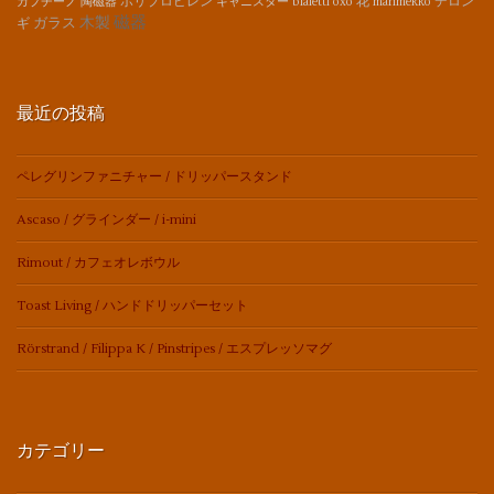
ポリプロピレン
花
デロン
カプチーノ
陶磁器
キャニスター
bialetti
oxo
marimekko
磁器
木製
ガラス
ギ
最近の投稿
ペレグリンファニチャー / ドリッパースタンド
Ascaso / グラインダー / i-mini
Rimout / カフェオレボウル
Toast Living / ハンドドリッパーセット
Rörstrand / Filippa K / Pinstripes / エスプレッソマグ
カテゴリー