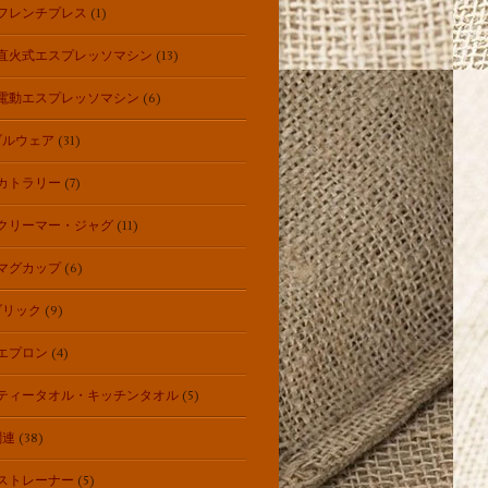
フレンチプレス
(1)
直火式エスプレッソマシン
(13)
電動エスプレッソマシン
(6)
ブルウェア
(31)
カトラリー
(7)
クリーマー・ジャグ
(11)
マグカップ
(6)
ブリック
(9)
エプロン
(4)
ティータオル・キッチンタオル
(5)
関連
(38)
ストレーナー
(5)