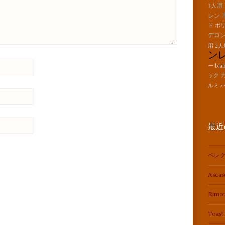
3人用
レン
ド
ポ
デロ
用
2人
ン
ー
bial
ック
ルミ
最近
ペレグ
Asca
。
Rim
Toas