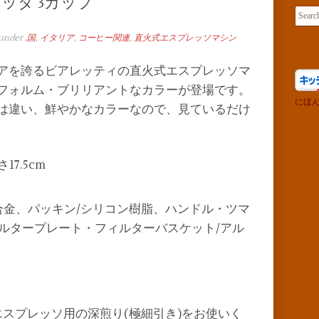
アメッタ 3カップ
Searc
 under
.国
,
イタリア
,
コーヒー関連
,
直火式エスプレッソマシン
アを誇るビアレッティの直火式エスプレッソマ
フォルム・ブリリアントなカラーが登場です。
にほ
は違い、鮮やかなカラーなので、見ているだけ
17.5cm
ム合金、パッキン/シリコン樹脂、ハンドル・ツマ
ルタープレート・フィルターバスケット/アル
粉はエスプレッソ用の深煎り(極細引き)をお使いく