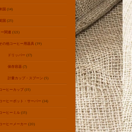
米国
(14)
英国
(25)
ヒー関連
(121)
その他コーヒー用器具
(39)
ドリッパー
(17)
保存容器
(7)
計量カップ・スプーン
(5)
コーヒーカップ
(15)
コーヒーポット・サーバー
(14)
コーヒーミル
(15)
コーヒーメーカー
(20)