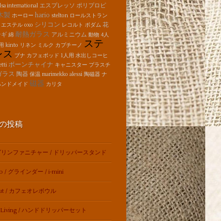
エスプレッソ
ポリプロピ
lsa international
木製
hario
ホーロー
stelton
ロールストラン
シリコン
花
リエステル
oxo
レコルト
ボダム
耐熱ガラス
ンギ
アルミニウム
綿
動物
4人
ステ
用
kinto
リネン
ミルク
カプチーノ
レス
ブナ
カフェポッド
1人用
水出しコーヒ
ボーンチャイナ
etti
キャニスター
プラスチ
ガラス
陶器
保温
marimekko
alessi
陶磁器
ナ
磁器
ハンドメイド
カリタ
の投稿
リンファニチャー / ドリッパースタンド
so / グラインダー / i-mini
out / カフェオレボウル
t Living / ハンドドリッパーセット