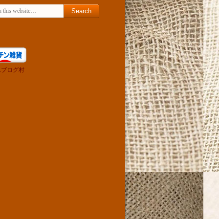
h for:
んブログ村