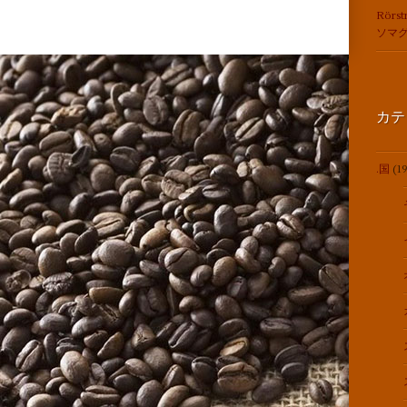
Rörst
ソマ
カテ
.国
(19