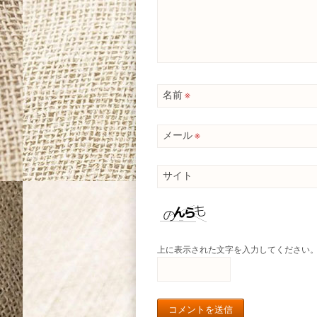
名前
※
メール
※
サイト
上に表示された文字を入力してください