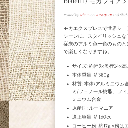
Bialetti / モカフィ
Posted by
admin
on
2014-05-01
and filed
モカエクスプレスで世界シェ
シーンに、スタイリッシュな
従来のアルミ色一色のものと
で楽しくなりますね。
サイズ: 約幅9×奥行14×高さ
本体重量: 約380g
材質: 本体/アルミニウ
ミ/フェノール樹脂、フィ
ミニウム合金
原産国: ルーマニア
適正容量: 約160cc
コーヒー粉: 約17g ※