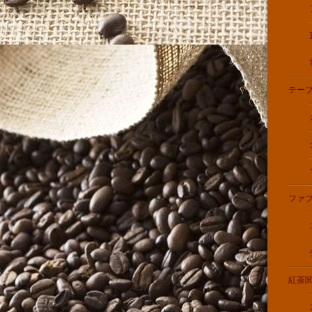
テー
ファ
紅茶