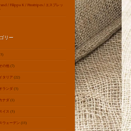
rand / Filippa K / Pinstripes / エスプレッ
グ
ゴリー
3)
その他
(7)
イタリア
(22)
オランダ
(3)
カナダ
(1)
スイス
(5)
スウェーデン
(13)