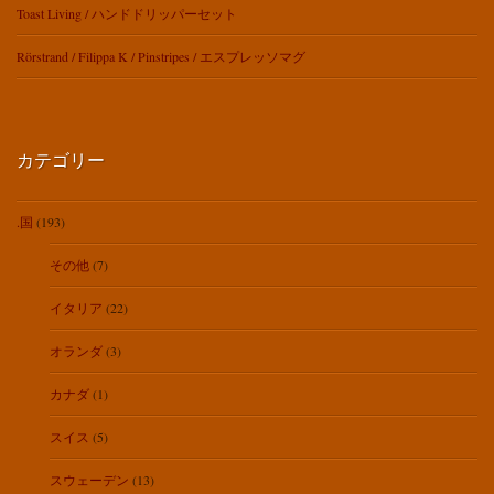
Toast Living / ハンドドリッパーセット
Rörstrand / Filippa K / Pinstripes / エスプレッソマグ
カテゴリー
.国
(193)
その他
(7)
イタリア
(22)
オランダ
(3)
カナダ
(1)
スイス
(5)
スウェーデン
(13)