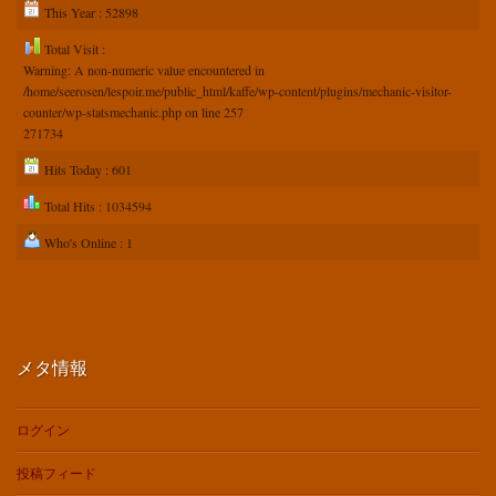
This Year : 52898
Total Visit :
Warning
: A non-numeric value encountered in
/home/seerosen/lespoir.me/public_html/kaffe/wp-content/plugins/mechanic-visitor-
counter/wp-statsmechanic.php
on line
257
271734
Hits Today : 601
Total Hits : 1034594
Who's Online : 1
メタ情報
ログイン
投稿フィード