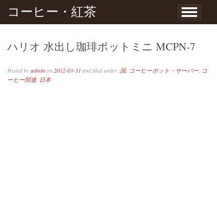
Skip to content
コーヒー・紅茶
ハリオ 水出し珈琲ポットミニ MCPN-7
Posted by
admin
on
2012-03-31
and filed under
.国
,
コーヒーポット・サーバー
,
コ
ーヒー関連
,
日本