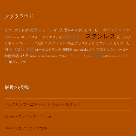
タグクラウド
ガラス
ボーンチャイナ
デロンギ
3人用
カフェポッド
綿
bialetti
水出しコーヒー
ステンレス
耐熱ガラス
hario
花
alessi
キャニスター
ポリエステル
ミルク
エスプレッソ
リネン
レコルト
oxo
2人用
保温
プラスチック
カプチーノ
カリタ
1人
木製
シリコン
ポリプロピレン
用
ロールストランド
陶磁器
marimekko
ホーロー
磁器
陶器
アルミニウム
動物
4人用
kinto
lsa international
ナルミ
stelton
ハンドメイ
ド
ボダム
ブナ
最近の投稿
ペレグリンファニチャー / ドリッパースタンド
Ascaso / グラインダー / i-mini
Rimout / カフェオレボウル