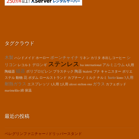
タグクラウド
木製
ボーンチャイナ
シ
ハンドメイド
ホーロー
リネン
カリタ
水出しコーヒー
ステンレス
リコン
デロンギ
アルミニウム
レコルト
lsa international
4人用
磁器
ポリプロピレン
陶器
陶磁器
プラスチック
bialetti
ブナ
キャニスター
ポリエ
hario
花
3人用
ステル
動物
ボダム
ロールストランド
カプチーノ
ミルク
ナルミ
kinto
耐熱ガラス
ガラス
エスプレッソ
1人用
2人用
alessi
stelton
oxo
カフェポッド
marimekko
綿
保温
最近の投稿
ペレグリンファニチャー / ドリッパースタンド