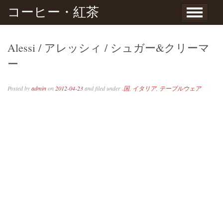
Skip to content
コーヒー・紅茶
Alessi / アレッシィ / シュガー&クリーマ
ー
Posted by
admin
on
2012-04-23
and filed under
.国
,
イタリア
,
テーブルウェア