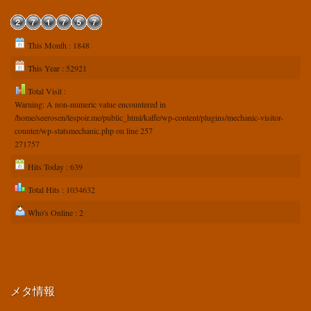
This Month : 1848
This Year : 52921
Total Visit :
Warning
: A non-numeric value encountered in
/home/seerosen/lespoir.me/public_html/kaffe/wp-content/plugins/mechanic-visitor-
counter/wp-statsmechanic.php
on line
257
271757
Hits Today : 639
Total Hits : 1034632
Who's Online : 2
メタ情報