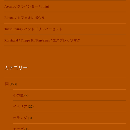
Ascaso / グラインダー / i-mini
Rimout / カフェオレボウル
Toast Living / ハンドドリッパーセット
Rörstrand / Filippa K / Pinstripes / エスプレッソマグ
カテゴリー
.国
(193)
その他
(7)
イタリア
(22)
オランダ
(3)
カナダ
(1)