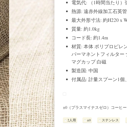
電気代: （1時間当たり）強・
熱源: 遠赤外線加工石英
最大外形寸法: 約H220 x W1
質量: 約1.0kg
コード長: 約1.4m
材質: 本体 ポリプロピレ
パーマネントフィルター 
マグカップ 白磁
製造国: 中国
付属品: 計量スプーン1個
±0（プラスマイナスゼロ）コーヒー
2人用
±0
ステンレス