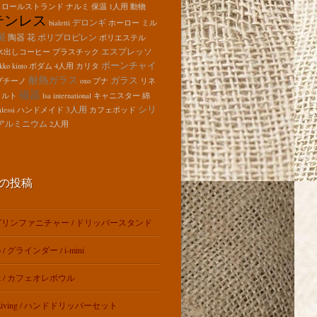
ロールストランド
ナルミ
保温
1人用
動物
テンレス
デロンギ
bialetti
ホーロー
ミル
製
陶器
花
ポリプロピレン
ポリエステル
エスプレッソ
水出しコーヒー
プラスチック
ボーンチャイ
kko
kinto
ボダム
4人用
カリタ
耐熱ガラス
ガラス
プチーノ
oxo
ブナ
リネ
磁器
コルト
lsa international
キャニスター
綿
シリ
3人用
alessi
ハンドメイド
カフェポッド
アルミニウム
2人用
の投稿
リンファニチャー / ドリッパースタンド
o / グラインダー / i-mini
ut / カフェオレボウル
t Living / ハンドドリッパーセット