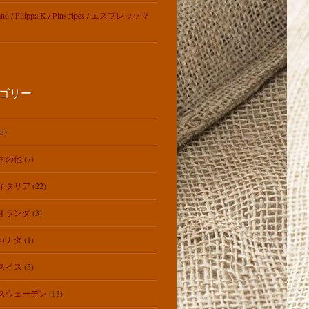
rand / Filippa K / Pinstripes / エスプレッソマ
ゴリー
3)
その他
(7)
イタリア
(22)
オランダ
(3)
カナダ
(1)
スイス
(5)
スウェーデン
(13)