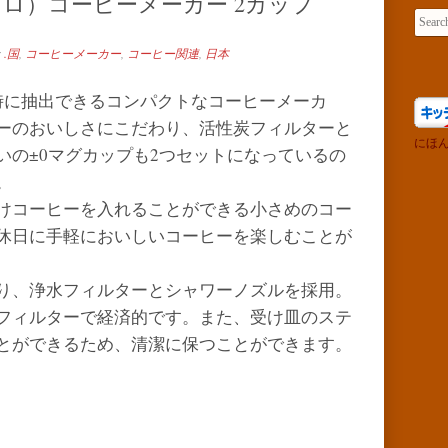
ゼロ）コーヒーメーカー 2カップ
Search 
r
.国
,
コーヒーメーカー
,
コーヒー関連
,
日本
時に抽出できるコンパクトなコーヒーメーカ
ーのおいしさにこだわり、活性炭フィルターと
にほ
いの±0マグカップも2つセットになっているの
。
けコーヒーを入れることができる小さめのコー
休日に手軽においしいコーヒーを楽しむことが
り、浄水フィルターとシャワーノズルを採用。
フィルターで経済的です。また、受け皿のステ
とができるため、清潔に保つことができます。