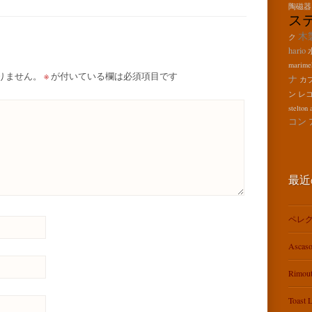
陶磁器
ス
木
ク
hario
marime
りません。
※
が付いている欄は必須項目です
ナ
カ
ン
レ
stelton
コン
最近
ペレグ
Ascas
Rimo
Toas