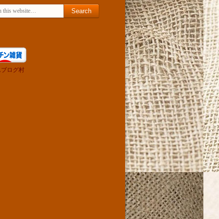
for:
んブログ村