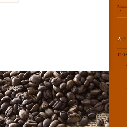
Rörst
グ
。
カテ
.国
(19