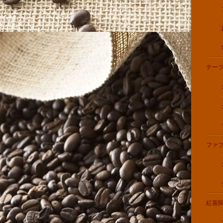
テー
ファ
紅茶