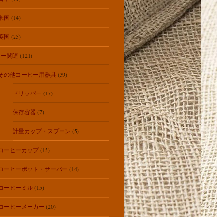
米国
(14)
英国
(25)
ヒー関連
(121)
その他コーヒー用器具
(39)
ドリッパー
(17)
保存容器
(7)
計量カップ・スプーン
(5)
コーヒーカップ
(15)
コーヒーポット・サーバー
(14)
コーヒーミル
(15)
コーヒーメーカー
(20)