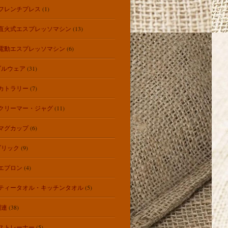
フレンチプレス
(1)
直火式エスプレッソマシン
(13)
電動エスプレッソマシン
(6)
ブルウェア
(31)
カトラリー
(7)
クリーマー・ジャグ
(11)
マグカップ
(6)
ブリック
(9)
エプロン
(4)
ティータオル・キッチンタオル
(5)
関連
(38)
ストレーナー
(5)