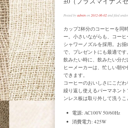
±0（プラスマイナス
Posted by
admin
on
2012-06-02
and filed unde
カップ2杯分のコーヒーを同
ー。小さいながらも、コーヒ
シャワーノズルを採用。お揃
で、プレゼントにも最適です
飲みたい時に、飲みたい分だ
ヒーメーカーは、忙しい朝や
できます。
コーヒーのおいしさにこだわ
繰り返し使えるパーマネント
ンレス板は取り外して洗うこ
電源: AC100V 50/60Hz
消費電力: 425W