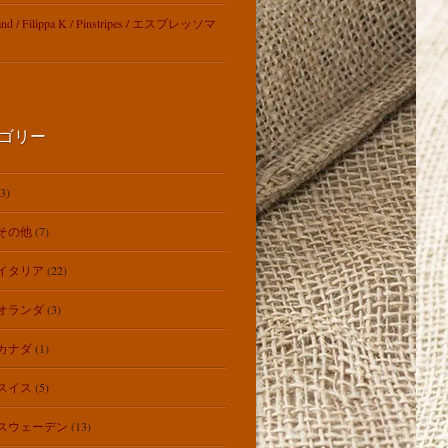
rand / Filippa K / Pinstripes / エスプレッソマ
ゴリー
3)
その他
(7)
イタリア
(22)
オランダ
(3)
カナダ
(1)
スイス
(5)
スウェーデン
(13)