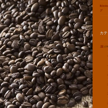
Rörst
グ
カテ
.国
(19