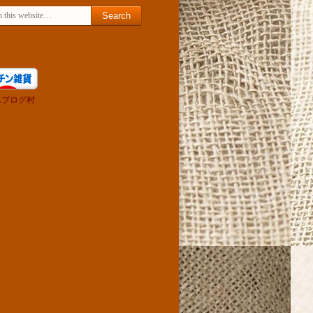
for:
んブログ村