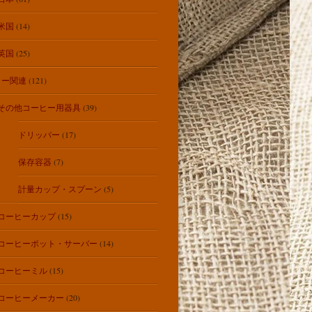
米国
(14)
英国
(25)
ヒー関連
(121)
その他コーヒー用器具
(39)
ドリッパー
(17)
保存容器
(7)
計量カップ・スプーン
(5)
コーヒーカップ
(15)
コーヒーポット・サーバー
(14)
コーヒーミル
(15)
コーヒーメーカー
(20)