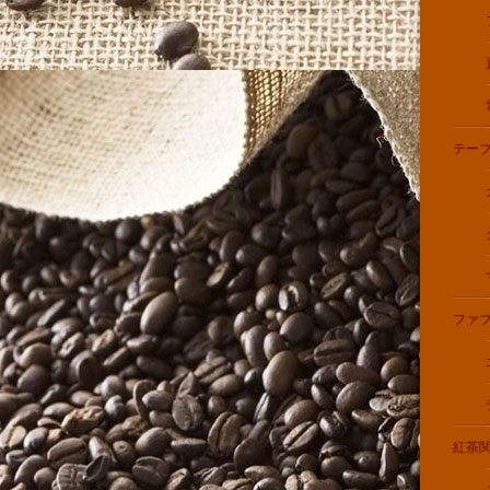
テー
ファ
紅茶