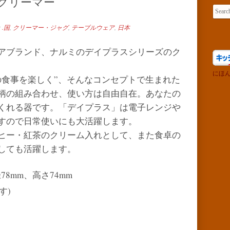
/ クリーマー
Search 
r
.国
,
クリーマー・ジャグ
,
テーブルウェア
,
日本
アブランド、ナルミのデイプラスシリーズのク
にほ
の食事を楽しく”、そんなコンセプトで生まれた
柄の組み合わせ、使い方は自由自在。あなたの
くれる器です。「デイプラス」は電子レンジや
すので日常使いにも大活躍します。
ヒー・紅茶のクリーム入れとして、また食卓の
しても活躍します。
78mm、高さ74mm
す)