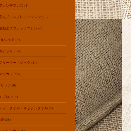
フレンチプレス
(1)
直火式エスプレッソマシン
(13)
電動エスプレッソマシン
(6)
ブルウェア
(31)
カトラリー
(7)
クリーマー・ジャグ
(11)
マグカップ
(6)
ブリック
(9)
エプロン
(4)
ティータオル・キッチンタオル
(5)
関連
(38)
ストレーナー
(5)