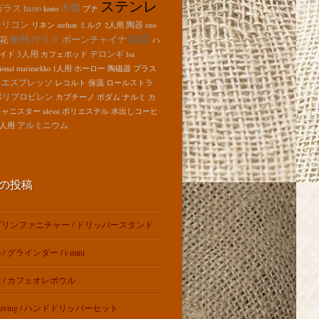
ステンレ
木製
ガラス
hario
kinto
ブナ
シリコン
陶器
リネン
stelton
ミルク
2人用
oxo
磁器
耐熱ガラス
ボーンチャイナ
花
ハ
3人用
デロンギ
イド
カフェポッド
lsa
ional
marimekko
1人用
ホーロー
陶磁器
プラス
エスプレッソ
レコルト
保温
ロールストラ
ポリプロピレン
カプチーノ
ボダム
ナルミ
カ
キャニスター
alessi
ポリエステル
水出しコーヒ
アルミニウム
4人用
の投稿
リンファニチャー / ドリッパースタンド
o / グラインダー / i-mini
ut / カフェオレボウル
t Living / ハンドドリッパーセット