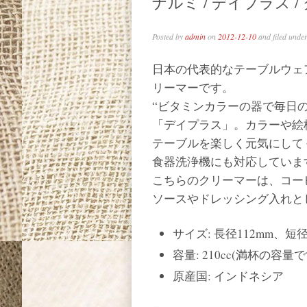
ナルミ / デイプラス 
Posted by
admin
on
2012-12-10
and filed unde
日本の代表的なテーブルウェ
リーマーです。
“ビタミンカラーの器で毎日
「デイプラス」。カラーや絵
テーブルを楽しく元気にして
食器洗浄機にも対応していま
こちらのクリーマーは、コー
ソースやドレッシング入れと
サイズ: 長径112mm、短径
容量: 210cc(満杯の容量で
原産国: インドネシア