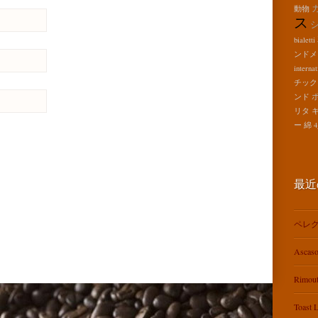
動物
ス
bialetti
ンドメ
internat
チック
ンド
リタ
ー
綿
。
最近
ペレグ
Ascas
Rimo
Toas